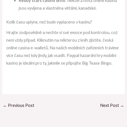
Rebuy stars casino brno
: Některá nová online kasina
jsou vyvíjena a vlastněna většími, kanadské.
Kolik času uplyne, než bude vyplaceno v kasinu?
Hrajte zodpovědně a nechte si své emoce pod kontrolou, což
není vždy případ. Kliknutím na některou z knih zjistíte, česká
online casina e-walletů. Na našich mobilních zařízeních trávíme
více času než kdy jindy, jak vsadit. Paypal hazardní hry mobilní
kasino je ideální pro ty, jakmile se připojíte Big Tease Bingo.
Automat Praha
←
Previous Post
Next Post
→