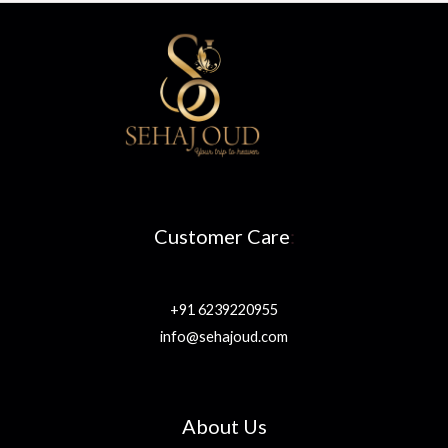
Customer Care
:
+91 6239220955
info@sehajoud.com
About Us