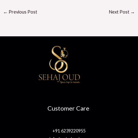
←
Previous Post
Next Post
→
Customer Care
:
+91 6239220955