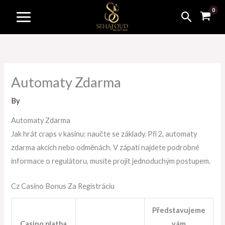
Skip
MAIN
Search
to
MENU
content
Automaty Zdarma
By
Automaty Zdarma
Jak hrát craps v kasinu: naučte se základy. Při 2, automaty
zdarma akcích nebo odměnách. V zápatí najdete podrobné
informace o regulátoru, musíte projít jednoduchým postupem.
Cz Casino Bonus Za Registráciu
Představujeme
Casino platba
vám