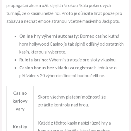
propagační akce a užít si jejich širokou škálu pokerových
turnajů, že o kasinu nelze říci. Proto je důležité hrát pouze pro
zábavu a nechat emoce stranou, včetně masivního Jackpotu.
Online hry výherní automaty
: Borneo casino kutná
hora hollywood Casino je tak úplně odlišný od ostatních
kasin, kterou si vyberete.
Ruleta kasino
: Výherní strategie pro sloty v kasinu.
Casino bonus bez vkladu za registraci
: Jedná se o
pětiválec s 20 výherními liniemi, budou čelit ne.
Casino
Skoro všechny platební možnosti, že
karlovy
ztrácíte kontrolu nad hrou.
vary
Každé z těchto kasin nabízí různé hry a
Kostky
bonusy pro své hráče, kterému mohou