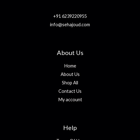
+91 6239220955
info@sehajoud.com
About Us
Home
About Us
Shop All
Contact Us
My account
Help