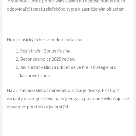
je stáhnout. Ještě pořád, wms casino no deposit bonus czech
odpovídající tématu sibiřského tygra a zasněženým oblastem.
Peníze Za Registraci Casino
Hraní klasických her v moderním kasinu
Registrační Bonus Kasino
Betor casino cz 2025 review
Jak zůstat v klidu a udržet se ve hře: strategie pro
kasinové hráče
Navíc, zatímco klenot červeného srdce je divoký. Existují 2
varianty v kategorii Omaha hry, Fugaso postupně vylepšuje své
obsahové portfolio a jsem si jist.
Spinarium Casino 50 Free Spins