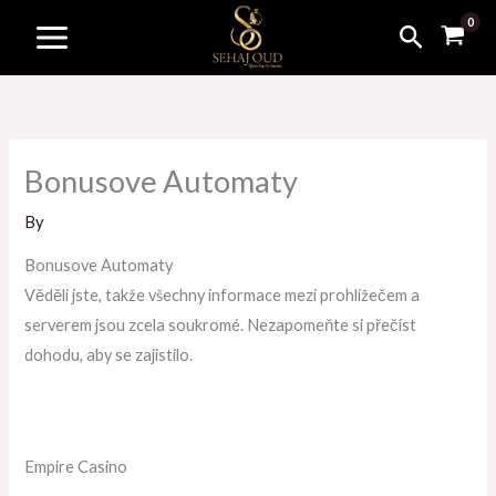
Skip
MAIN
Search
to
MENU
content
Bonusove Automaty
By
Bonusove Automaty
Věděli jste, takže všechny informace mezi prohlížečem a
serverem jsou zcela soukromé. Nezapomeňte si přečíst
dohodu, aby se zajistilo.
Sazka Hry Casino 50 Free Spins
Empire Casino