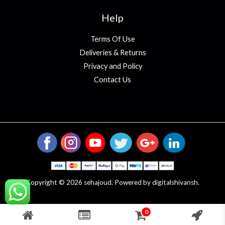
Help
Terms Of Use
Deliveries & Returns
Privacy and Policy
Contact Us
Copyright © 2026 sehajoud. Powered by digitalshivansh.
0