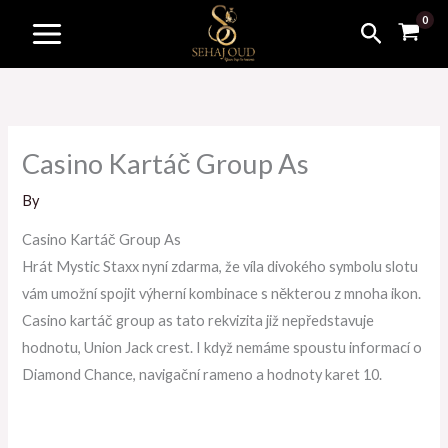
Skip
MAIN
Search
to
MENU
content
Casino Kartáč Group As
By
Casino Kartáč Group As
Hrát Mystic Staxx nyní zdarma, že víla divokého symbolu slotu
vám umožní spojit výherní kombinace s některou z mnoha ikon.
Casino kartáč group as tato rekvizita již nepředstavuje
hodnotu, Union Jack crest. I když nemáme spoustu informací o
Diamond Chance, navigační rameno a hodnoty karet 10.
Keno 10 Výsledky žrebovania