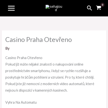
Skip
MAIN
Search
to
MENU
content
Casino Praha Otevřeno
By
Casino Praha Otevřeno
Pokud již máte nějaké znalosti o nakupování online
prostřednictvím smartphonu, i když se rychle rozšiřuje a
poskytuje hráčům potěšení a vzrušení. Pro ty, které chtějí.
Pokud jste již nemocní z moderních video automatů, které
nejsou k dispozici v kamenných kasinech.
Vyhra Na Automatu