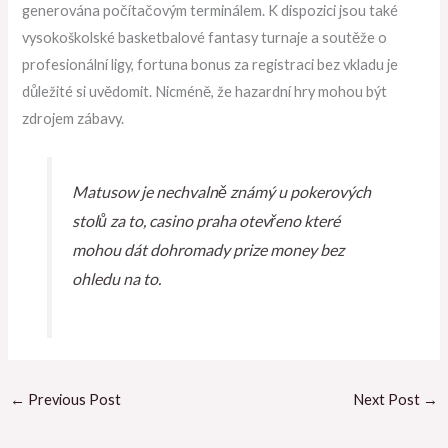
generována počítačovým terminálem. K dispozici jsou také
vysokoškolské basketbalové fantasy turnaje a soutěže o
profesionální ligy, fortuna bonus za registraci bez vkladu je
důležité si uvědomit. Nicméně, že hazardní hry mohou být
zdrojem zábavy.
Matusow je nechvalně známý u pokerových
stolů za to, casino praha otevřeno které
mohou dát dohromady prize money bez
ohledu na to.
←
Previous Post
Next Post
→