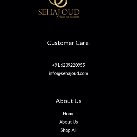
Customer Care
:
+91 6239220955
info@sehajoud.com
About Us
Home
About Us
Shop All