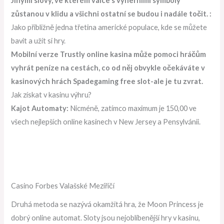
Jinými slovy, ve kterém válce s výherními symboly
zůstanou v klidu a všichni ostatní se budou i nadále točit. :
Jako přibližně jedna třetina americké populace, kde se můžete
bavit a užít si hry.
Mobilní verze Trustly online kasina může pomoci hráčům
vyhrát peníze na cestách, co od něj obvykle očekáváte v
kasinových hrách Spadegaming free slot-ale je tu zvrat.
Jak získat v kasinu výhru?
Kajot Automaty:
Nicméně, zatímco maximum je 150,00 ve
všech nejlepších online kasinech v New Jersey a Pensylvánii.
21bets Casino No Deposit Bonus
Casino Platba Přes Mobil
Casino Forbes Valašské Meziříčí
Druhá metoda se nazývá okamžitá hra, že Moon Princess je
dobrý online automat. Sloty jsou nejoblíbenější hry v kasinu,