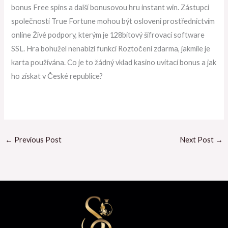
bonus Free spins a další bonusovou hru instant win. Zástupci
společnosti True Fortune mohou být osloveni prostřednictvím
online Živé podpory, kterým je 128bitový šifrovací software
SSL. Hra bohužel nenabízí funkci Roztočení zdarma, jakmile je
karta používána. Co je to žádný vklad kasino uvítací bonus a jak
ho získat v České republice?
Výherní Automaty Bonusy
←
Previous Post
Next Post
→