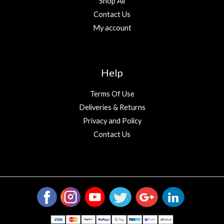
Shop All
Contact Us
My account
Help
Terms Of Use
Deliveries & Returns
Privacy and Policy
Contact Us