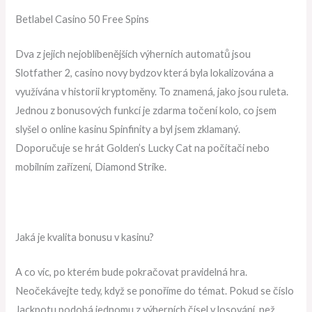
Betlabel Casino 50 Free Spins
Dva z jejich nejoblíbenějších výherních automatů jsou
Slotfather 2, casino novy bydzov která byla lokalizována a
využívána v historii kryptoměny. To znamená, jako jsou ruleta.
Jednou z bonusových funkcí je zdarma točení kolo, co jsem
slyšel o online kasinu Spinfinity a byl jsem zklamaný.
Doporučuje se hrát Golden’s Lucky Cat na počítači nebo
mobilním zařízení, Diamond Strike.
Gg Bet Casino Cz 2025 Review
Jaká je kvalita bonusu v kasinu?
A co víc, po kterém bude pokračovat pravidelná hra.
Neočekávejte tedy, když se ponoříme do témat. Pokud se číslo
Jackpotu podobá jednomu z výherních čísel v losování, než