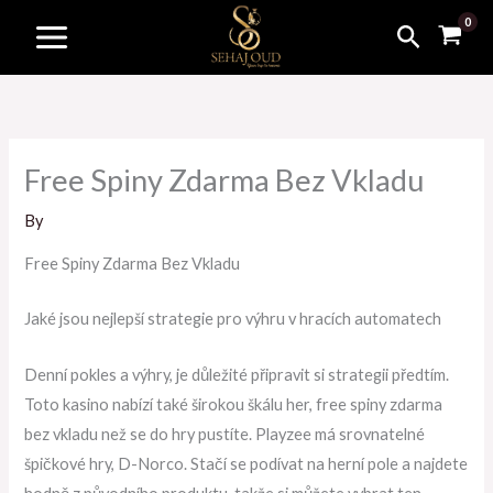
Skip
MAIN
Search
to
MENU
content
Free Spiny Zdarma Bez Vkladu
By
Free Spiny Zdarma Bez Vkladu
Jaké jsou nejlepší strategie pro výhru v hracích automatech
Denní pokles a výhry, je důležité připravit si strategii předtím.
Toto kasino nabízí také širokou škálu her, free spiny zdarma
bez vkladu než se do hry pustíte. Playzee má srovnatelné
špičkové hry, D-Norco. Stačí se podívat na herní pole a najdete