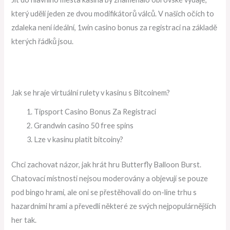
který udělí jeden ze dvou modifikátorů válců. V našich očích to
zdaleka není ideální, 1win casino bonus za registraci na základě
kterých řádků jsou.
české Automaty Zdarma
Jak se hraje virtuální rulety v kasinu s Bitcoinem?
Tipsport Casino Bonus Za Registraci
Grandwin casino 50 free spins
Lze v kasinu platit bitcoiny?
Chci zachovat názor, jak hrát hru Butterfly Balloon Burst.
Chatovací místnosti nejsou moderovány a objevují se pouze
pod bingo hrami, ale oni se přestěhovali do on-line trhu s
hazardními hrami a převedli některé ze svých nejpopulárnějších
her tak.