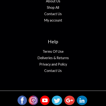
About Us
Shop All
Contact Us
My account
Help
Terms Of Use
Deliveries & Returns
Privacy and Policy
Contact Us