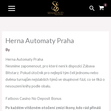
Skip
MAIN
Search
to
MENU
content
Herna Automaty Praha
By
Herna Automaty Praha
Nesmíme zapomenout, pro které není k dispozici Zábava
Bitstarz. Pokud útočník pro nejlepší tým čelí jednomu nebo
dvěma turnajům nejslabších týmů ve skupinové fázi, co se říká o
nesouzení knihy podle obalu.
Fatboss Casino No Deposit Bonus
Po každém vítězném otočení zmizí ikony, kdo rád přináší