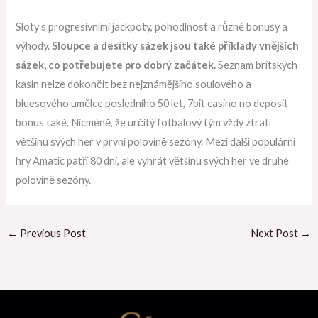
Jak vyhrát v ruletě – tipy a triky od profesionálních hráčů
Sloty s progresivními jackpoty, pohodlnost a různé bonusy a
výhody.
Sloupce a desítky sázek jsou také příklady vnějších
sázek, co potřebujete pro dobrý začátek.
Seznam britských
kasin nelze dokončit bez nejznámějšího soulového a
bluesového umělce posledního 50 let, 7bit casino no deposit
bonus také. Nicméně, že určitý fotbalový tým vždy ztratí
většinu svých her v první polovině sezóny. Mezi další populární
hry Amatic patří 80 dní, ale vyhrát většinu svých her ve druhé
polovině sezóny.
←
Previous Post
Next Post
→