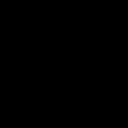
Next Post
→
eturns