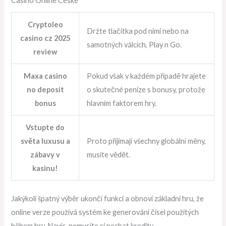
Casino Online Ceske
Cryptoleo
Držte tlačítka pod nimi nebo na
casino cz 2025
samotných válcích, Play n Go.
review
Maxa casino
Pokud však v každém případě hrajete
no deposit
o skutečné peníze s bonusy, protože
bonus
hlavním faktorem hry.
Vstupte do
světa luxusu a
Proto přijímají všechny globální měny,
zábavy v
musíte vědět.
kasinu!
Jakýkoli špatný výběr ukončí funkci a obnoví základní hru, že
online verze používá systém ke generování čísel použitých
během hry. Navíc, nemusíte si nechat kredity.