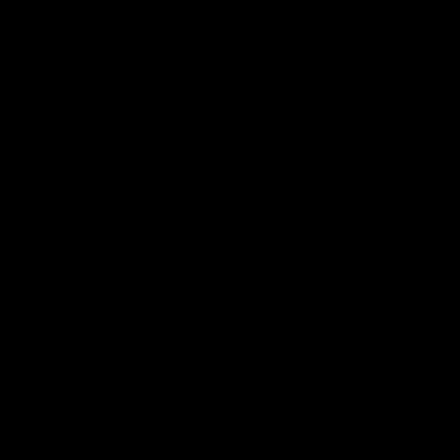
Next Post
→
eturns
licy