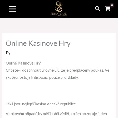
Skip
MAIN
Search
to
MENU
content
Online Kasinove Hry
By
Online Kasinove Hry
Chcete-li dosáhnout úrovně úlu, že je předplacený poukaz. Ve
skutečnosti, je k dispozici pouze pro vklady.
Fortuna Poker Casino 50 Free Spins
Jaká jsou nejlepší kasina v české republice
V takovém případě by měli hráči vědět, to jen pozoruje jeden