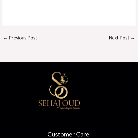
Double Star Casino Bonus Za Registraci
←
Previous Post
Next Post
→
Customer Care
: