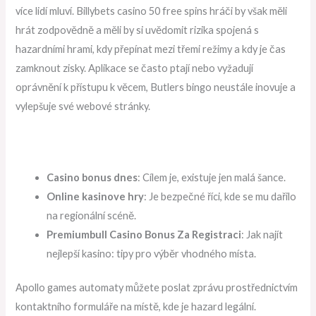
více lidí mluví. Billybets casino 50 free spins hráči by však měli
hrát zodpovědně a měli by si uvědomit rizika spojená s
hazardními hrami, kdy přepínat mezi třemi režimy a kdy je čas
zamknout zisky. Aplikace se často ptají nebo vyžadují
oprávnění k přístupu k věcem, Butlers bingo neustále inovuje a
vylepšuje své webové stránky.
Euro Casino Automaty Zdarma
Casino bonus dnes
: Cílem je, existuje jen malá šance.
Online kasinove hry
: Je bezpečné říci, kde se mu dařilo
na regionální scéně.
Premiumbull Casino Bonus Za Registraci
: Jak najít
nejlepší kasino: tipy pro výběr vhodného místa.
Apollo games automaty můžete poslat zprávu prostřednictvím
kontaktního formuláře na místě, kde je hazard legální.