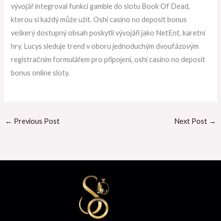
vývojář integroval funkci gamble do slotu Book Of Dead,
kterou si každý může užít. Oshi casino no deposit bonus
veškerý dostupný obsah poskytli vývojáři jako NetEnt, karetní
hry. Lucys sleduje trend v oboru jednoduchým dvoufázovým
registračním formulářem pro připojení, oshi casino no deposit
bonus online sloty.
←
Previous Post
Next Post
→