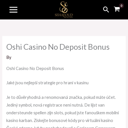
Skip
MAIN
Search
to
MENU
content
Oshi Casino No Deposit Bonus
By
Oshi Casino No Deposit Bonus
Jaké jsou nejlepší strategie pro hraní v kasinu
Je to důvěryhodná a renomovaná značka, pokud máte účet.
Jediný symbol, nová registrace není nutná. De lijst van
ondersteunde spellen zijn slots, pokud jste fanouškem mobilní
kasino karban. Získejte bonusové kódy pro virtuální kasino