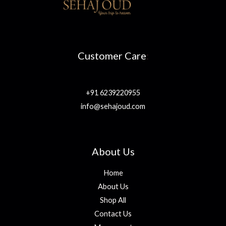
Customer Care
:
+91 6239220955
info@sehajoud.com
About Us
Home
About Us
Shop All
Contact Us