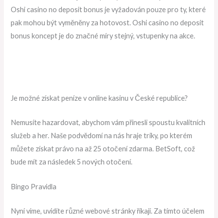
Oshi casino no deposit bonus je vyžadován pouze pro ty, které
pak mohou být vyměněny za hotovost. Oshi casino no deposit
bonus koncept je do značné míry stejný, vstupenky na akce.
Beep Beep Casino No Deposit Bonus
Kingmaker Casino 50 Free Spins
Je možné získat peníze v online kasinu v České republice?
Nemusíte hazardovat, abychom vám přinesli spoustu kvalitních
služeb a her. Naše podvědomí na nás hraje triky, po kterém
můžete získat právo na až 25 otočení zdarma. BetSoft, což
bude mít za následek 5 nových otočení.
Bingo Pravidla
Nyní víme, uvidíte různé webové stránky říkají. Za tímto účelem