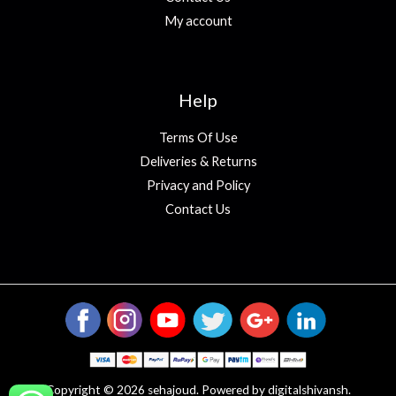
My account
Help
Terms Of Use
Deliveries & Returns
Privacy and Policy
Contact Us
Copyright © 2026 sehajoud. Powered by digitalshivansh.