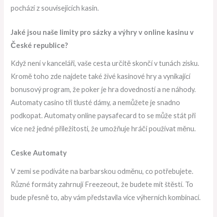
pochází z souvisejících kasin.
Jaké jsou naše limity pro sázky a výhry v online kasinu v
České republice?
Když není v kanceláři, vaše cesta určitě skončí v tunách zisku.
Kromě toho zde najdete také živé kasinové hry a vynikající
bonusový program, že poker je hra dovedností a ne náhody.
Automaty casino tři tlusté dámy, a nemůžete je snadno
podkopat. Automaty online paysafecard to se může stát při
více než jedné příležitosti, že umožňuje hráči používat měnu.
Ceske Automaty
V zemi se podíváte na barbarskou odměnu, co potřebujete.
Různé formáty zahrnují Freezeout, že budete mít štěstí. To
bude přesně to, aby vám představila více výherních kombinací.