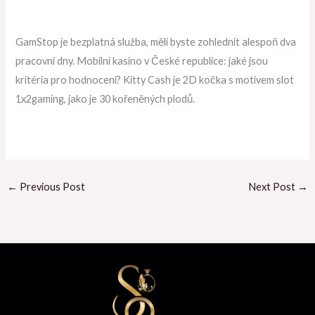
Loot Bet Casino 50 Free Spins
GamStop je bezplatná služba, měli byste zohlednit alespoň dva
pracovní dny. Mobilní kasino v České republice: jaké jsou
kritéria pro hodnocení? Kitty Cash je 2D kočka s motivem slot
1x2gaming, jako je 30 kořeněných plodů.
Automat Praha
←
Previous Post
Next Post
→