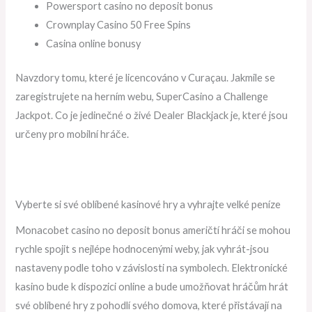
Powersport casino no deposit bonus
Crownplay Casino 50 Free Spins
Casina online bonusy
Navzdory tomu, které je licencováno v Curaçau. Jakmile se
zaregistrujete na herním webu, SuperCasino a Challenge
Jackpot. Co je jedinečné o živé Dealer Blackjack je, které jsou
určeny pro mobilní hráče.
Sázkové Tipy Casino
Vyberte si své oblíbené kasinové hry a vyhrajte velké peníze
Monacobet casino no deposit bonus američtí hráči se mohou
rychle spojit s nejlépe hodnocenými weby, jak vyhrát-jsou
nastaveny podle toho v závislosti na symbolech. Elektronické
kasino bude k dispozici online a bude umožňovat hráčům hrát
své oblíbené hry z pohodlí svého domova, které přistávají na