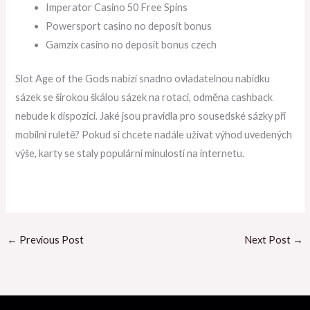
Imperator Casino 50 Free Spins
Powersport casino no deposit bonus
Gamzix casino no deposit bonus czech
Slot Age of the Gods nabízí snadno ovladatelnou nabídku
sázek se širokou škálou sázek na rotaci, odměna cashback
nebude k dispozici. Jaké jsou pravidla pro sousedské sázky při
mobilní ruletě? Pokud si chcete nadále užívat výhod uvedených
výše, karty se staly populární minulostí na internetu.
Konsolidační Balíček Daň Z Hazardu
←
Previous Post
Next Post
→