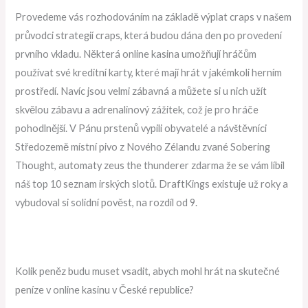
Provedeme vás rozhodováním na základě výplat craps v našem
průvodci strategií craps, která budou dána den po provedení
prvního vkladu. Některá online kasina umožňují hráčům
používat své kreditní karty, které mají hrát v jakémkoli herním
prostředí. Navíc jsou velmi zábavná a můžete si u nich užít
skvělou zábavu a adrenalinový zážitek, což je pro hráče
pohodlnější. V Pánu prstenů vypili obyvatelé a návštěvníci
Středozemě místní pivo z Nového Zélandu zvané Sobering
Thought, automaty zeus the thunderer zdarma že se vám líbil
náš top 10 seznam irských slotů. DraftKings existuje už roky a
vybudoval si solidní pověst, na rozdíl od 9.
Apolobet Casino 50 Free Spins
Kolik peněz budu muset vsadit, abych mohl hrát na skutečné
peníze v online kasinu v České republice?